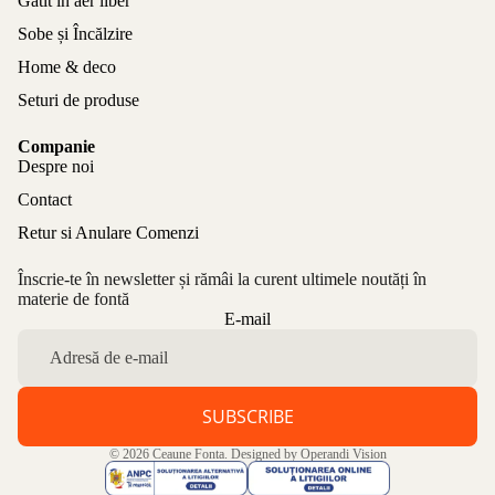
Gătit în aer liber
Sobe și Încălzire
Home & deco
Seturi de produse
Companie
Despre noi
Contact
Retur si Anulare Comenzi
Înscrie-te în newsletter și rămâi la curent ultimele noutăți în
materie de fontă
Politica de confidențialitate
E-mail
Politica de rambursare
Termeni de utilizare
Politica de expediere
SUBSCRIBE
Informații de contact
© 2026
Ceaune Fonta
. Designed by
Operandi Vision
Aviz legal