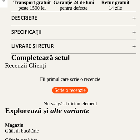
Transport gratuit
Garanție 24 de luni
Retur gratuit
peste 1500 lei
pentru defecte
14 zile
DESCRIERE
SPECIFICAȚII
LIVRARE ȘI RETUR
Completează setul
Recenzii Clienți
Fii primul care scrie o recenzie
Scrie o recenzie
Nu s-a găsit niciun element
Explorează și
alte variante
Magazin
Gătit în bucătărie