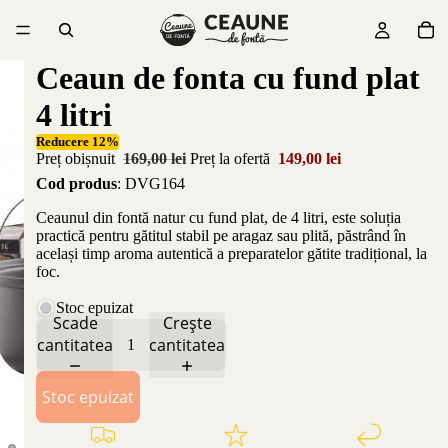
Ceaun de fonta cu fund plat
4 litri
Reducere 12%
Preț obișnuit
169,00 lei
Preț la ofertă
149,00 lei
Cod produs
: DVG164
Ceaunul din fontă natur cu fund plat, de 4 litri, este soluția
practică pentru gătitul stabil pe aragaz sau plită, păstrând în
același timp aroma autentică a preparatelor gătite tradițional, la
foc.
Stoc epuizat
Scade
Crește
cantitatea
cantitatea
Stoc epuizat