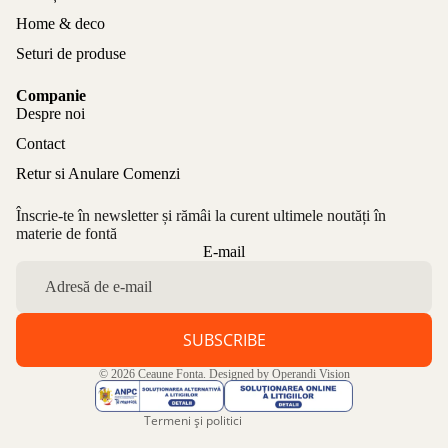
Home & deco
Seturi de produse
Companie
Despre noi
Contact
Retur si Anulare Comenzi
Înscrie-te în newsletter și rămâi la curent ultimele noutăți în
materie de fontă
Politica de confidențialitate
E-mail
Politica de rambursare
Termeni de utilizare
Politica de expediere
SUBSCRIBE
Informații de contact
© 2026
Ceaune Fonta
. Designed by
Operandi Vision
Aviz legal
Termeni și politici