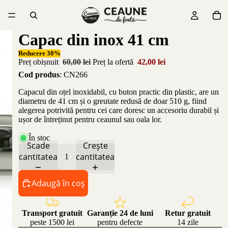
Capac din inox 41 cm
Reducere 30%
Preț obișnuit
60,00 lei
Preț la ofertă
42,00 lei
Cod produs
: CN266
Capacul din oțel inoxidabil, cu buton practic din plastic, are un
diametru de 41 cm și o greutate redusă de doar 510 g, fiind
alegerea potrivită pentru cei care doresc un accesoriu durabil și
ușor de întreținut pentru ceaunul sau oala lor.
În stoc
Scade
Crește
cantitatea
cantitatea
Adaugă în coș
Transport gratuit
Garanție 24 de luni
Retur gratuit
peste 1500 lei
pentru defecte
14 zile