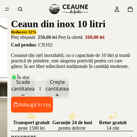
Ceaun din inox 10 litri
Reducere 32%
Preț obișnuit
250,00 lei
Preț la ofertă
169,00 lei
Cod produs
: CN102
Ceaunul din oțel inoxidabil, cu o capacitate de 10 litri și toartă
practică de prindere, este alegerea potrivită pentru cei care
gătesc în aer liber mâncăruri tradiționale în cantități moderate.
În stoc
Scade
Crește
cantitatea
cantitatea
Adaugă în coș
Transport gratuit
Garanție 24 de luni
Retur gratuit
peste 1500 lei
pentru defecte
14 zile