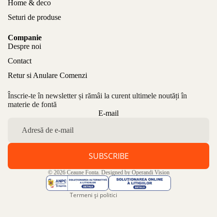
Home & deco
Seturi de produse
Companie
Despre noi
Contact
Retur si Anulare Comenzi
Înscrie-te în newsletter și rămâi la curent ultimele noutăți în
materie de fontă
Politica de confidențialitate
E-mail
Politica de rambursare
Termeni de utilizare
Politica de expediere
SUBSCRIBE
Informații de contact
© 2026
Ceaune Fonta
. Designed by
Operandi Vision
Aviz legal
Termeni și politici